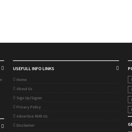
USEFULL INFO LINKS
P
rm
Home
About Us
Sign Up/Signin
Privacy Policy
Advertise With Us
G
Disclaimer