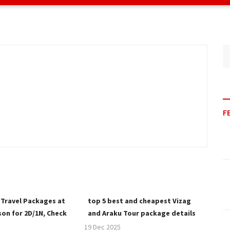
F
 Travel Packages at
top 5 best and cheapest Vizag
rson for 2D/1N, Check
and Araku Tour package details
19 Dec 2025