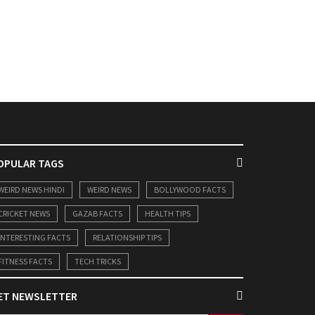
OPULAR TAGS
WEIRD NEWS HINDI
WEIRD NEWS
BOLLYWOOD FACTS
CRICKET NEWS
GAZAB FACTS
HEALTH TIPS
INTERESTING FACTS
RELATIONSHIP TIPS
FITNESS FACTS
TECH TRICKS
ET NEWSLETTER