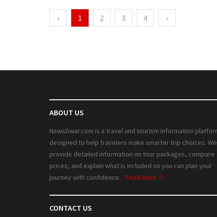
‹
1
2
3
4
›
ABOUT US
NewsDwar.com is a travel and tourism information platfo
designed to help travelers make smarter trip choices. We
provide detailed information on tour packages, compare
prices, and explain what is included so you can plan your
journey with confidence.
Read More
CONTACT US