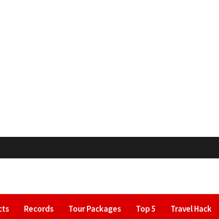
cts
Records
Tour Packages
Top 5
Travel Hack