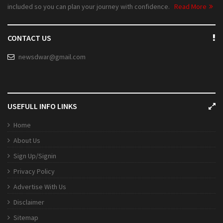
included so you can plan your journey with confidence.
Read More
CONTACT US
newsdwar@gmail.com
USEFULL INFO LINKS
Home
About Us
Sign Up/Signin
Privacy Policy
Advertise With Us
Disclaimer
Sitemap