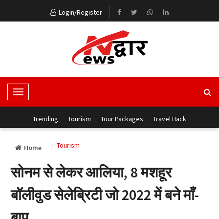
Login/Register
T
o
g
Trending
Tourism
Tour Packages
Travel Hack
g
l
Tourism
Home
e
N
सोनम से लेकर आलिया, 8 मशहूर
a
v
बॉलीवुड सेलेब्रिटी जो 2022 में बने माँ-
i
g
बाप