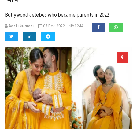
a
t
Bollywood celebes who became parents in 2022
i
o
Aarti kumari
05 Dec 2022
1244
n